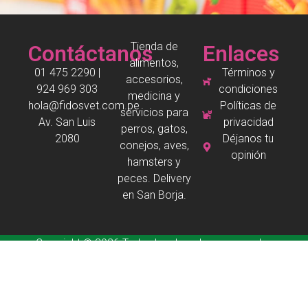
Tienda de
Contáctanos
Enlaces
alimentos,
01 475 2290 |
Términos y
accesorios,
924 969 303
condiciones
medicina y
hola@fidosvet.com.pe
Políticas de
servicios para
Av. San Luis
privacidad
perros, gatos,
2080
Déjanos tu
conejos, aves,
opinión
hamsters y
peces. Delivery
en San Borja.
Copyright © 2026 Todos los derechos reservados