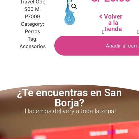
Travel Gde
500 Ml
Volver
P7009
a la
Category:
tienda
Perros
Tag:
Añadir al carr
Accesorios
¿Te encuentras en San
Borja?
¡Hacemos delivery a toda la zona!