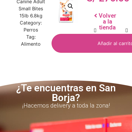
Canine Adult
Small Bites
Volver
15lb 6.8kg
a la
Category:
tienda
Perros
Tag:
Añadir al carrit
Alimento
¿Te encuentras en San
Borja?
¡Hacemos delivery a toda la zona!