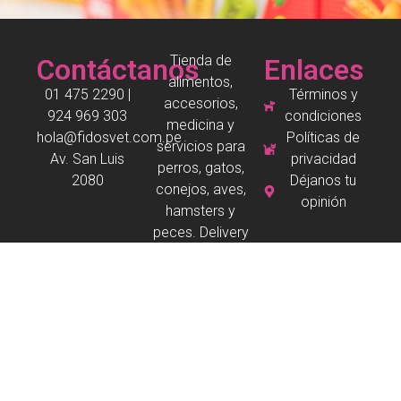
Tienda de
Contáctanos
Enlaces
alimentos,
01 475 2290 |
Términos y
accesorios,
924 969 303
condiciones
medicina y
hola@fidosvet.com.pe
Políticas de
servicios para
Av. San Luis
privacidad
perros, gatos,
2080
Déjanos tu
conejos, aves,
opinión
hamsters y
peces. Delivery
en San Borja.
Copyright © 2026 Todos los derechos reservados