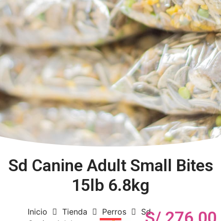
Sd Canine Adult Small Bites
15lb 6.8kg
Inicio
Tienda
Perros
Sd
S/
276.00