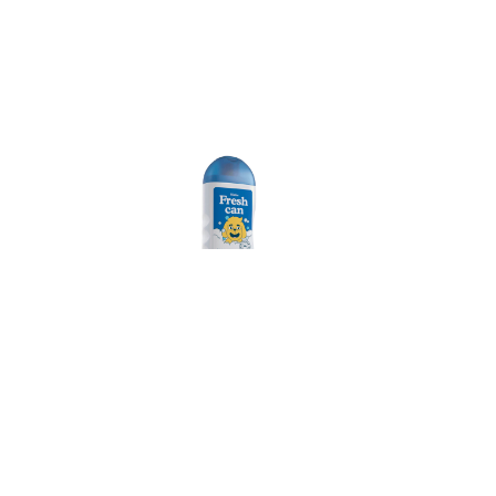
Rintisa
Shampoo
Antipulgas
Ver más
r San
ente