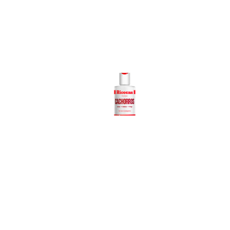
Ricocan
Shampoo
Cachorros
Ver más
Z
Sh