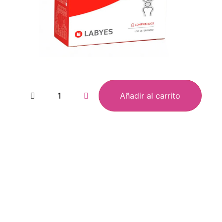
Añadir al carrito
oovet
Men fo
ampoo
Atray