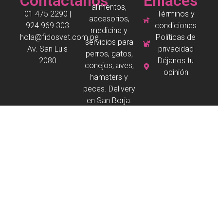
Contáctanos
Enlaces
alimentos,
01 475 2290 |
Términos y
accesorios,
924 969 303
condiciones
medicina y
hola@fidosvet.com.pe
Políticas de
servicios para
Av. San Luis
privacidad
perros, gatos,
2080
Déjanos tu
conejos, aves,
opinión
hamsters y
peces. Delivery
en San Borja.
Copyright © 2026 Todos los derechos reservados
Desarrollado por
fv
franco valera