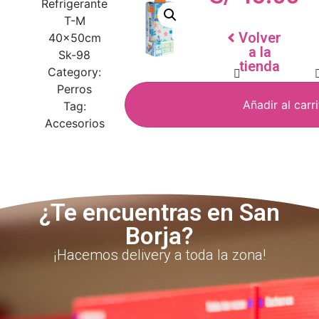
Refrigerante
T-M
Volver
40x50cm
a la
Sk-98
tienda
Category:
Perros
Añadir al carr
Tag:
Accesorios
¿Te encuentras en San
Borja?
¡Hacemos delivery a toda la zona!