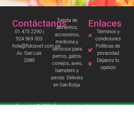
Tienda de
Contáctanos
Enlaces
alimentos,
01 475 2290 |
Términos y
accesorios,
924 969 303
condiciones
medicina y
hola@fidosvet.com.pe
Políticas de
servicios para
Av. San Luis
privacidad
perros, gatos,
2080
Déjanos tu
conejos, aves,
opinión
hamsters y
peces. Delivery
en San Borja.
Copyright © 2026 Todos los derechos reservados