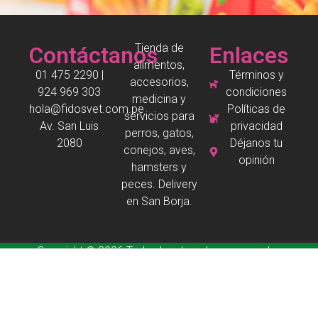
Tienda de
Contáctanos
Enlaces
alimentos,
01 475 2290 |
Términos y
accesorios,
924 969 303
condiciones
medicina y
hola@fidosvet.com.pe
Políticas de
servicios para
Av. San Luis
privacidad
perros, gatos,
2080
Déjanos tu
conejos, aves,
opinión
hamsters y
peces. Delivery
en San Borja.
Copyright © 2026 Todos los derechos reservados