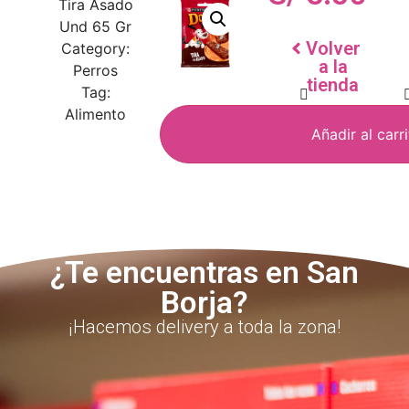
Tira Asado
Und 65 Gr
Volver
Category:
a la
Perros
tienda
Tag:
Alimento
Añadir al carr
¿Te encuentras en San
Borja?
¡Hacemos delivery a toda la zona!