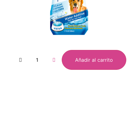
Añadir al carrito
oovet
Men fo
ampoo
Atray