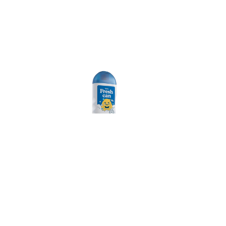
Rintisa
Shampoo
Antipulgas
Ver más
r San
ente