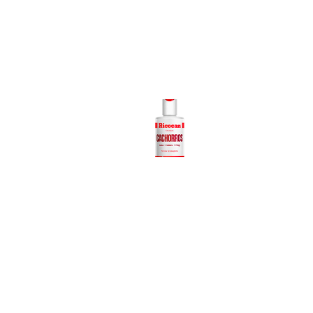
Ricocan
Shampoo
Cachorros
Ver más
Z
Sh