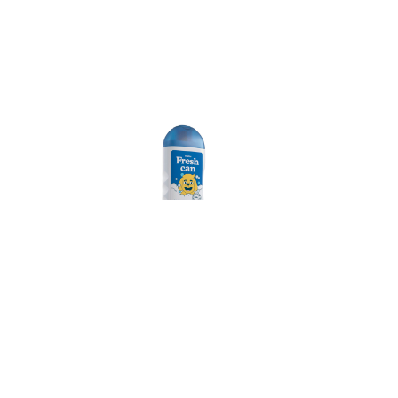
Rintisa
Shampoo
Antipulgas
Ver más
r San
ente