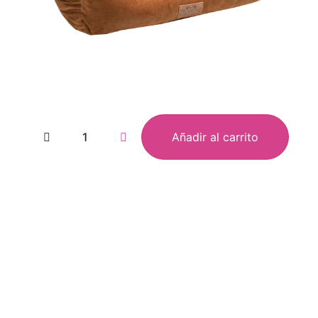
Añadir al carrito
oovet
Men fo
ampoo
Atray