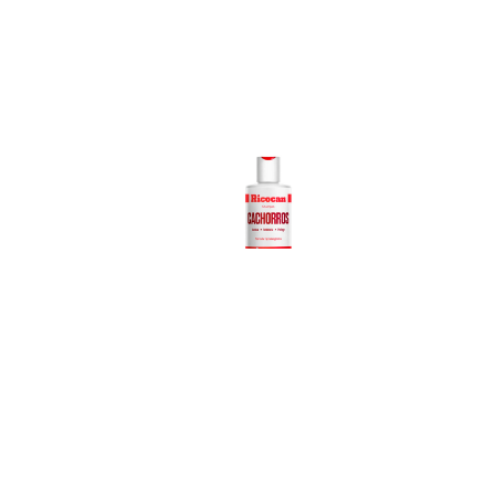
Ricocan
Shampoo
Cachorros
Ver más
Z
Sh