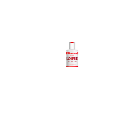
Ricocan
Shampoo
Cachorros
Ver más
Z
Sh