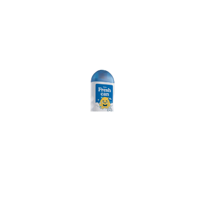
Rintisa
Shampoo
Antipulgas
Ver más
r San
ente