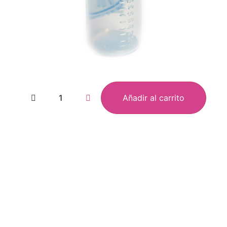
Añadir al carrito
oovet
Men fo
ampoo
Atray