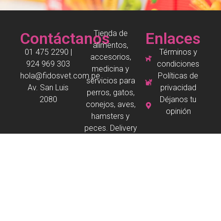
Tienda de
Contáctanos
Enlaces
alimentos,
01 475 2290 |
Términos y
accesorios,
924 969 303
condiciones
medicina y
hola@fidosvet.com.pe
Políticas de
servicios para
Av. San Luis
privacidad
perros, gatos,
2080
Déjanos tu
conejos, aves,
opinión
hamsters y
peces. Delivery
en San Borja.
Copyright © 2026 Todos los derechos reservados