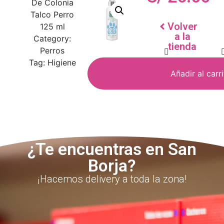
De Colonia
Talco Perro
Volver
125 ml
a la
Category:
tienda
Perros
Tag:
Higiene
Añadir al carr
¿Te encuentras en San
Borja?
¡Hacemos delivery a toda la zona!