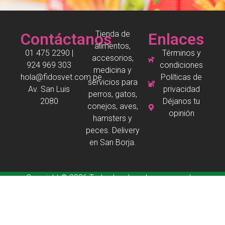
Tienda de
Contáctanos
Enlaces
alimentos,
01 475 2290 |
Términos y
accesorios,
924 969 303
condiciones
medicina y
hola@fidosvet.com.pe
Políticas de
servicios para
Av. San Luis
privacidad
perros, gatos,
2080
Déjanos tu
conejos, aves,
opinión
hamsters y
peces. Delivery
en San Borja.
Copyright © 2026 Todos los derechos reservados