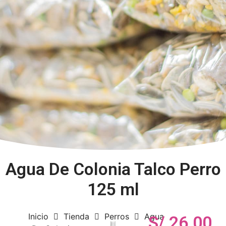
Agua De Colonia Talco Perro
125 ml
Inicio
Tienda
Perros
Agua
S/
26.00