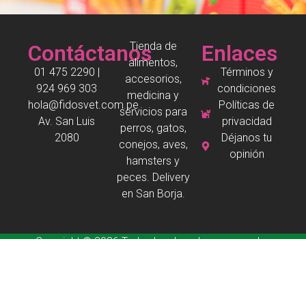
Tienda de
Contáctanos
Enlaces
alimentos,
01 475 2290 |
Términos y
accesorios,
924 969 303
condiciones
medicina y
hola@fidosvet.com.pe
Políticas de
servicios para
Av. San Luis
privacidad
perros, gatos,
2080
Déjanos tu
conejos, aves,
opinión
hamsters y
peces. Delivery
en San Borja.
Copyright © 2026 Todos los derechos reservados