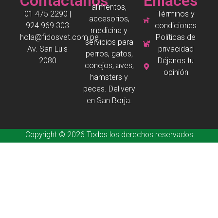
Contáctanos
Enlaces
alimentos,
01 475 2290 |
Términos y
accesorios,
924 969 303
condiciones
medicina y
hola@fidosvet.com.pe
Políticas de
servicios para
Av. San Luis
privacidad
perros, gatos,
2080
Déjanos tu
conejos, aves,
opinión
hamsters y
peces. Delivery
en San Borja.
Copyright © 2026 Todos los derechos reservados
Desarrollado por
fv
franco valera