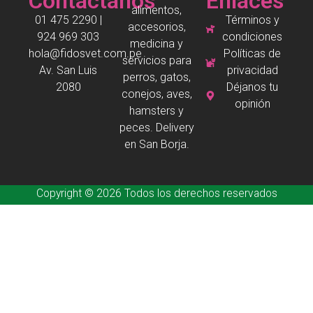
Contáctanos
Enlaces
alimentos,
01 475 2290 |
Términos y
accesorios,
924 969 303
condiciones
medicina y
hola@fidosvet.com.pe
Políticas de
servicios para
Av. San Luis
privacidad
perros, gatos,
2080
Déjanos tu
conejos, aves,
opinión
hamsters y
peces. Delivery
en San Borja.
Copyright © 2026 Todos los derechos reservados
Desarrollado por
fv
franco valera