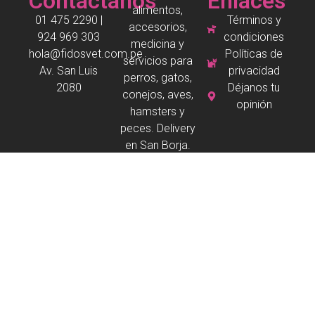
Contáctanos
Enlaces
alimentos,
01 475 2290 |
Términos y
accesorios,
924 969 303
condiciones
medicina y
hola@fidosvet.com.pe
Políticas de
servicios para
Av. San Luis
privacidad
perros, gatos,
2080
Déjanos tu
conejos, aves,
opinión
hamsters y
peces. Delivery
en San Borja.
Copyright © 2026 Todos los derechos reservados
Desarrollado por
fv
franco valera