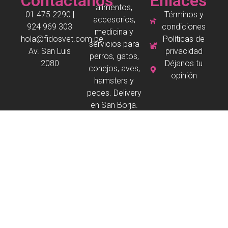
Contáctanos
Enlaces
alimentos,
01 475 2290 |
Términos y
accesorios,
924 969 303
condiciones
medicina y
hola@fidosvet.com.pe
Políticas de
servicios para
Av. San Luis
privacidad
perros, gatos,
2080
Déjanos tu
conejos, aves,
opinión
hamsters y
peces. Delivery
en San Borja.
Copyright © 2026 Todos los derechos reservados
Desarrollado por
fv
franco valera