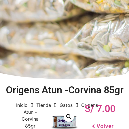
Origens Atun -Corvina 85gr
Inicio
Tienda
Gatos
Origens
S/
7.00
Atun -
Corvina
Volver
85gr