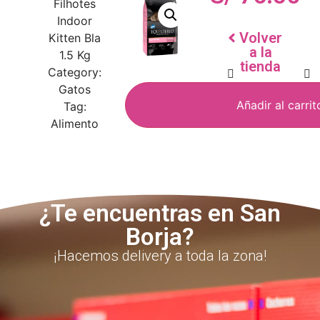
Filhotes
Indoor
Volver
Kitten Bla
a la
1.5 Kg
tienda
Category:
Gatos
Añadir al carrit
Tag:
Alimento
¿Te encuentras en San
Borja?
¡Hacemos delivery a toda la zona!