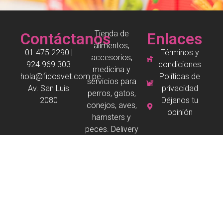
Tienda de
Contáctanos
Enlaces
alimentos,
01 475 2290 |
Términos y
accesorios,
924 969 303
condiciones
medicina y
hola@fidosvet.com.pe
Políticas de
servicios para
Av. San Luis
privacidad
perros, gatos,
2080
Déjanos tu
conejos, aves,
opinión
hamsters y
peces. Delivery
en San Borja.
Copyright © 2026 Todos los derechos reservados