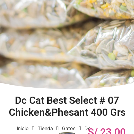
Dc Cat Best Select # 07
Chicken&Phesant 400 Grs
Inicio
Tienda
Gatos
Dc
S/
23.00