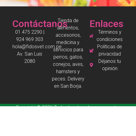
Tienda de
Contáctanos
Enlaces
alimentos,
01 475 2290 |
Términos y
accesorios,
924 969 303
condiciones
medicina y
hola@fidosvet.com.pe
Políticas de
servicios para
Av. San Luis
privacidad
perros, gatos,
2080
Déjanos tu
conejos, aves,
opinión
hamsters y
peces. Delivery
en San Borja.
Copyright © 2026 Todos los derechos reservados