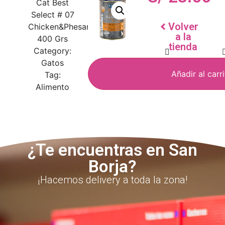
Cat Best
Select # 07
Volver
Chicken&Phesant
a la
400 Grs
tienda
Category:
Gatos
Añadir al carr
Tag:
Alimento
¿Te encuentras en San
Borja?
¡Hacemos delivery a toda la zona!