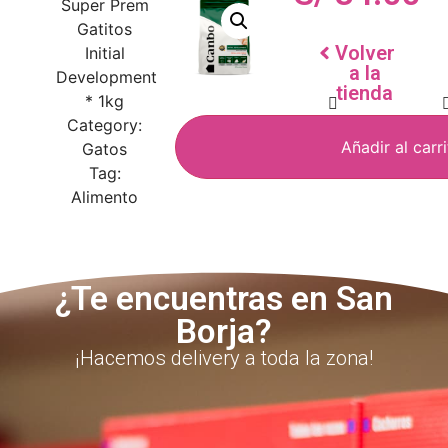
Super Prem
Gatitos
Volver
Initial
a la
Development
tienda
* 1kg
Category:
Añadir al carr
Gatos
Tag:
Alimento
¿Te encuentras en San
Borja?
¡Hacemos delivery a toda la zona!