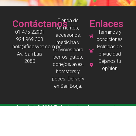
Tienda de
Contáctanos
Enlaces
alimentos,
01 475 2290 |
Términos y
accesorios,
924 969 303
condiciones
medicina y
hola@fidosvet.com.pe
Políticas de
servicios para
Av. San Luis
privacidad
perros, gatos,
2080
Déjanos tu
conejos, aves,
opinión
hamsters y
peces. Delivery
en San Borja.
Copyright © 2026 Todos los derechos reservados