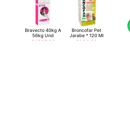
Bravecto 40kg A
Broncofar Pet
56kg Und
Jarabe * 120 Ml
S/
287.00
S/
30.00
Añadir al
Añadir al
carrito
carrito
Ciproplus Gel
Ciprovet Fco 5ml
Otico 10 Ml
S/
83.70
S/
37.00