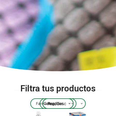
Filtra tus productos
Precio
Asc/Desc
Farmacia